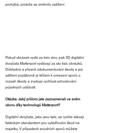
prohýbá, protože se změnilo zatížení.
Pokud obrázek vydá za tisíc slov, pak 3D digitální 
dvojčata Matterport vydávají za sto tisíc obrázků. 
Důkladné a přesné zdokumentování škody a její 
sdělení pojišťovně je klíčem k omezení sporů o 
rozsah škody a zvyšuje rychlost schvalování 
pojistných událostí.
Otázka: Jaký průlom jste zaznamenali ve svém 
oboru díky technologii Matterport?
Digitální dvojčata, jako jsou tato, se rychle stávají 
faktickým standardem pro vyšetřování škod na 
majetku. V případech soudních sporů můžete 