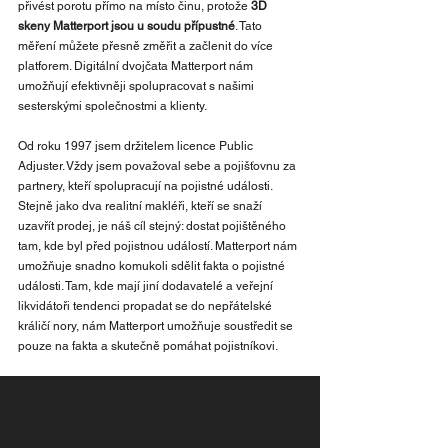
přivést porotu přímo na místo činu, protože 
3D 
skeny Matterport jsou u soudu přípustné
. Tato 
měření můžete přesně změřit a začlenit do více 
platforem. Digitální dvojčata Matterport nám 
umožňují efektivněji spolupracovat s našimi 
sesterskými společnostmi a klienty.
Od roku 1997 jsem držitelem licence Public 
Adjuster. Vždy jsem považoval sebe a pojišťovnu za 
partnery, kteří spolupracují na pojistné události. 
Stejně jako dva realitní makléři, kteří se snaží 
uzavřít prodej, je náš cíl stejný: dostat pojištěného 
tam, kde byl před pojistnou událostí. Matterport nám 
umožňuje snadno komukoli sdělit fakta o pojistné 
události. Tam, kde mají jiní dodavatelé a veřejní 
likvidátoři tendenci propadat se do nepřátelské 
králičí nory, nám Matterport umožňuje soustředit se 
pouze na fakta a skutečně pomáhat pojistníkovi.