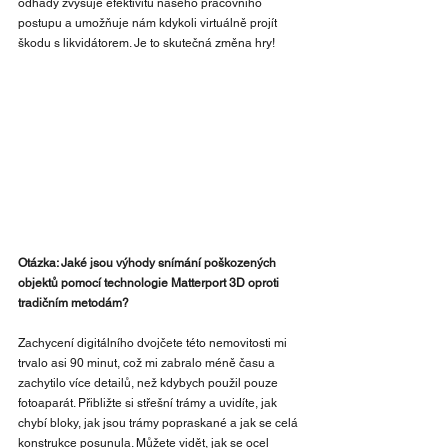
odhady zvyšuje efektivitu našeho pracovního 
postupu a umožňuje nám kdykoli virtuálně projít 
škodu s likvidátorem. Je to skutečná změna hry!
Otázka: Jaké jsou výhody snímání poškozených 
objektů pomocí technologie Matterport 3D oproti 
tradičním metodám?
Zachycení digitálního dvojčete této nemovitosti mi 
trvalo asi 90 minut, což mi zabralo méně času a 
zachytilo více detailů, než kdybych použil pouze 
fotoaparát. Přibližte si střešní trámy a uvidíte, jak 
chybí bloky, jak jsou trámy popraskané a jak se celá 
konstrukce posunula. Můžete vidět, jak se ocel 