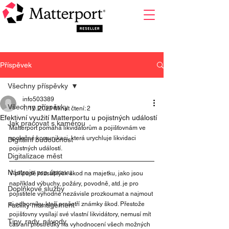
Příspěvek
Všechny příspěvky
info503389
Všechny příspěvky
1. 10. 2021
Minut čtení: 2
Efektivní využití Matterportu u pojistných událostí
Jak pracovat s kamerou
Matterport pomáhá likvidátorům a pojišťovnám ve 
společné komunikaci, která urychluje likvidaci 
Digitální budoucnost
pojistných událostí.
Digitalizace měst
Nástroje pro úpravu
V případě rozsáhlých škod na majetku, jako jsou 
například výbuchy, požáry, povodně, atd. je pro 
Doplňkové služby
pojistitele výhodné nezávisle prozkoumat a najmout 
si odborníky, kteří prošetří známky škod. Přestože 
Facility management
pojišťovny vysílají své vlastní likvidátory, nemusí mít 
Tipy, rady, návody
čas ani prostředky na vyhodnocení všech možných 