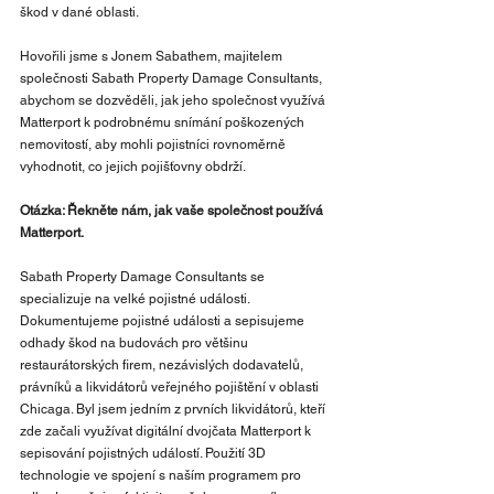
škod v dané oblasti. 
Hovořili jsme s Jonem Sabathem, majitelem 
společnosti Sabath Property Damage Consultants, 
abychom se dozvěděli, jak jeho společnost využívá 
Matterport k podrobnému snímání poškozených 
nemovitostí, aby mohli pojistníci rovnoměrně 
vyhodnotit, co jejich pojišťovny obdrží.
Otázka: Řekněte nám, jak vaše společnost používá 
Matterport.
Sabath Property Damage Consultants se 
specializuje na velké pojistné události. 
Dokumentujeme pojistné události a sepisujeme 
odhady škod na budovách pro většinu 
restaurátorských firem, nezávislých dodavatelů, 
právníků a likvidátorů veřejného pojištění v oblasti 
Chicaga. Byl jsem jedním z prvních likvidátorů, kteří 
zde začali využívat digitální dvojčata Matterport k 
sepisování pojistných událostí. Použití 3D 
technologie ve spojení s naším programem pro 