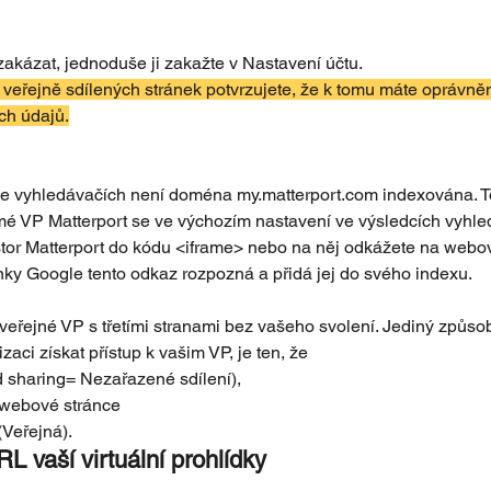
zakázat, jednoduše ji zakažte v Nastavení účtu. 
eřejně sdílených stránek potvrzujete, že k tomu máte oprávněn
ch údajů.
i ve vyhledávačích není doména my.matterport.com indexována. 
é VP Matterport se ve výchozím nastavení ve výsledcích vyhled
stor Matterport do kódu <iframe> nebo na něj odkážete na webov
ánky Google tento odkaz rozpozná a přidá jej do svého indexu.
 veřejné VP s třetími stranami bez vašeho svolení. Jediný způso
aci získat přístup k vašim VP, je ten, že
 sharing= Nezařazené sdílení),
 webové stránce 
(Veřejná).
L vaší virtuální prohlídky