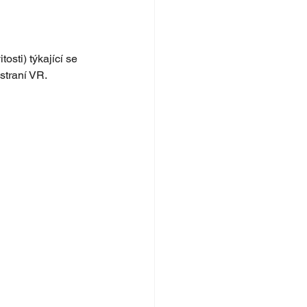
sti) týkající se 
straní VR.