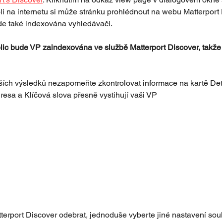
oli na internetu si může stránku prohlédnout na webu Matterport
de také indexována vyhledávači. 
ic bude VP zaindexována ve službě Matterport Discover, takže s
ích výsledků nezapomeňte zkontrolovat informace na kartě Detail
resa a Klíčová slova přesně vystihují vaši VP
tterport Discover odebrat, jednoduše vyberte jiné nastavení sou