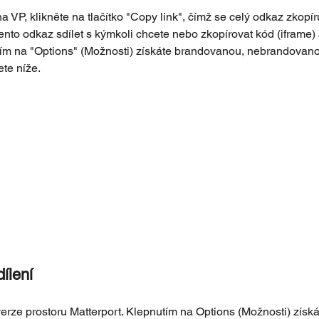
na VP, klikněte na tlačítko "Copy link", čímž se celý odkaz zkopí
ento odkaz sdílet s kýmkoli chcete nebo zkopírovat kód (iframe) a
tím na "Options" (Možnosti) získáte brandovanou, nebrandovano
te níže.
ílení
 verze prostoru Matterport. Klepnutím na Options (Možnosti) získá