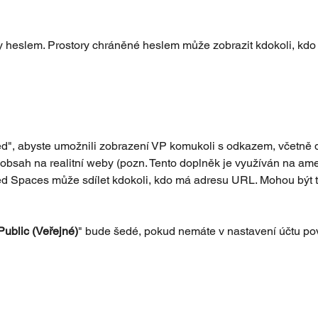
heslem. Prostory chráněné heslem může zobrazit kdokoli, kdo
ed", abyste umožnili zobrazení VP komukoli s odkazem, včetně
jí obsah na realitní weby (pozn. Tento doplněk je využíván na ame
d Spaces může sdílet kdokoli, kdo má adresu URL. Mohou být t
Public (Veřejné)
" bude šedé, pokud nemáte v nastavení účtu po