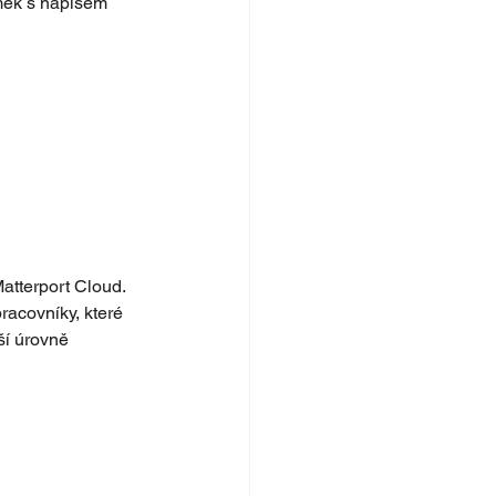
ámek s nápisem 
atterport Cloud. 
racovníky, které 
ší úrovně 