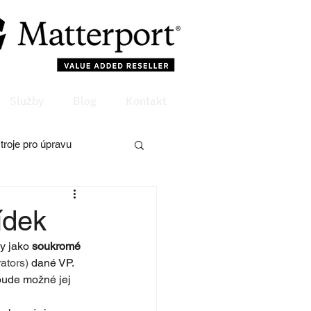
Služby
Blog
Kontakt
troje pro úpravu
ídek
y jako 
soukromé 
ators)
 dané VP. 
ude možné jej 