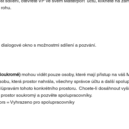
st sdílení, otevřete VP ve svém Matterport  účtu, klikněte na z
 rohu.
 dialogové okno s možnostmi sdílení a pozvání.
(Soukromé)
 mohou vidět pouze osoby, které mají přistup na váš M
obu, která prostor nahrála, všechny správce účtu a další spolup
ní/úpravám tohoto konkrétního prostoru.  Chcete-li dosáhnout vyš
prostor soukromý a pozvěte spolupracovníky.
tors = Vyhrazeno pro spolupracovníky