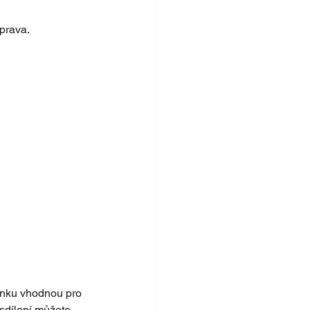
prava.
ránku vhodnou pro 
sdílení můžete 