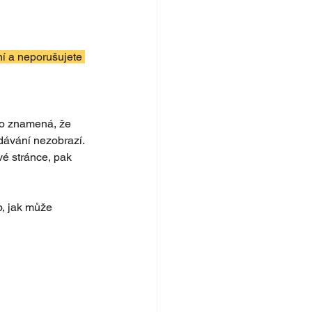
í a neporušujete 
To znamená, že 
ávání nezobrazí. 
é stránce, pak 
b, jak může 