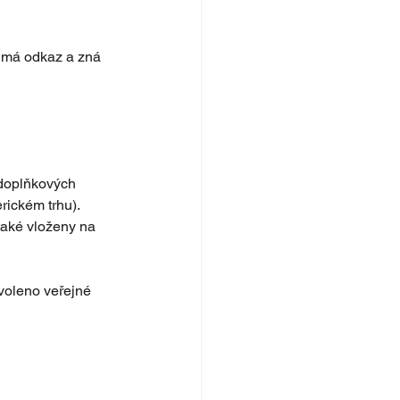
 má odkaz a zná 
 doplňkových 
rickém trhu). 
aké vloženy na 
voleno veřejné 