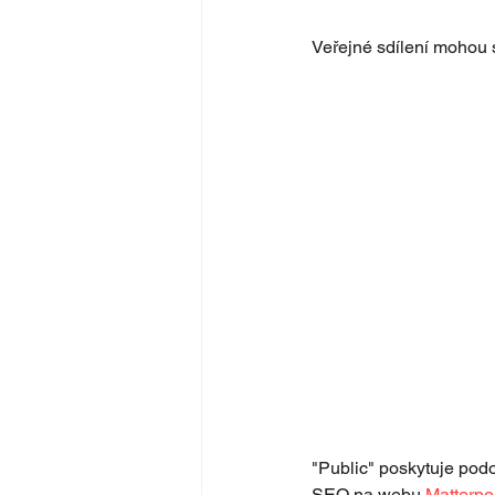
Veřejné sdílení mohou 
"Public" poskytuje podo
SEO na webu 
Matterpo