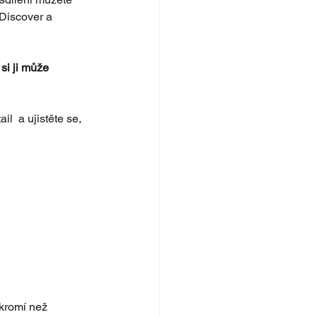
 Discover a 
i ji může 
  a ujistěte se, 
kromí než 