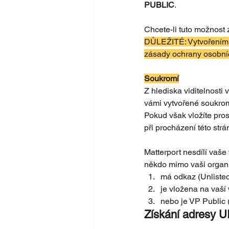
PUBLIC
. 
Chcete-li tuto možnost 
DŮLEŽITÉ: Vytvořením v
zásady ochrany osobní
Soukromí
Z hlediska viditelnost
vámi vytvořené soukrom
Pokud však vložíte pro
při procházení této str
Matterport nesdílí vaše
někdo mimo vaši organiz
má odkaz (Unlisted
je vložena na vaší
nebo je VP Public 
Získání adresy UR