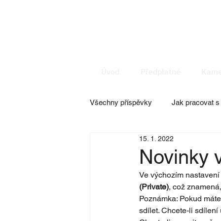
Úvod
Předplatné
Kame
Všechny příspěvky
Jak pracovat 
15. 1. 2022
Doplňkové služby
Facility 
Novinky v
Ve výchozím nastavení j
(Private)
, což znamená,
Poznámka: Pokud máte 
sdílet. Chcete-li sdílení