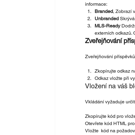
informace:
Branded
, Zobrazí 
Unbranded
 Skrývá
MLS-Ready 
Dodržu
externích odkazů. 
Zveřejňování přís
Zveřejňování příspěvků 
Zkopírujte odkaz n
Odkaz vložte při v
Vložení na váš b
Vkládání vyžaduje urči
Zkopírujte kód pro vlož
Otevřete kód HTML pro
Vložte  kód na požadov