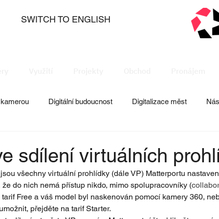
SWITCH TO ENGLISH
ry
Využití
Projekty
Obchod
Pronájem
s kamerou
Digitální budoucnost
Digitalizace měst
Nás
management
Tipy, rady, návody
e sdílení virtuálních prohl
sou všechny virtuální prohlídky (dále VP) Matterportu nastaven
 že do nich nemá přístup nikdo, mimo spolupracovníky (
collabor
tarif Free a váš model byl naskenován pomocí kamery 360, neb
 umožnit, přejděte na tarif Starter.