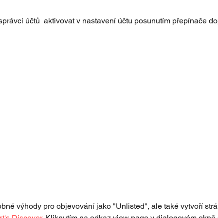
správci účtů  aktivovat v nastavení účtu posunutím přepínače do
bné výhody pro objevování jako "Unlisted", ale také vytvoří st
rt's Discover
. Kliknutím na odkaz view page v dialogovém okně 