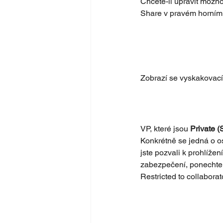
Chcete-li upravit možno
Share v pravém horním
Zobrazí se vyskakovací
VP, které jsou 
Private 
Konkrétně se jedná o os
jste pozvali k prohlíže
zabezpečení, ponechte 
Restricted to collabora