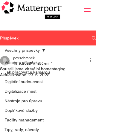
Příspěvek
Všechny příspěvky
petrsebranek
Všechny příspěvky
15. 6. 2022
Minut čtení: 1
Spustili jsme virtuální homestaging
Jak pracovat s kamerou
Aktualizováno:
23. 6. 2022
Digitální budoucnost
Digitalizace měst
Nástroje pro úpravu
Doplňkové služby
Facility management
Tipy, rady, návody