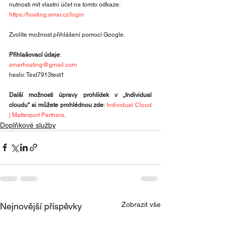
nutnosti mít vlastní účet na tomto odkaze:
https://hosting.smar.cz/login
Zvolíte možnost přihlášení pomocí Google.
Přihlašovací údaje
:
smarhosting@gmail.com
heslo: Test7913test1
Další možnosti úpravy prohlídek v „Individual 
cloudu“ si můžete prohlédnou zde
: 
Individual Cloud 
| Matterport Partners
.
Doplňkové služby
Zobrazit vše
Nejnovější příspěvky