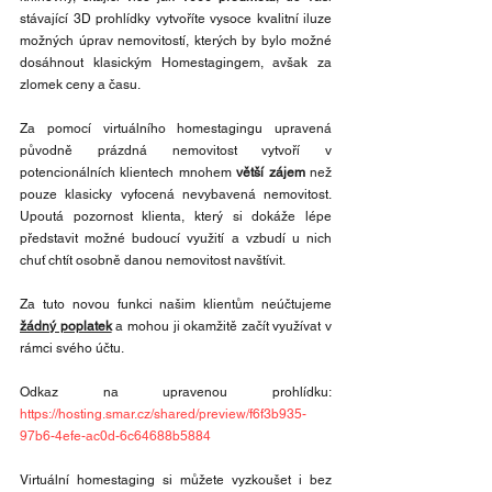
stávající 3D prohlídky vytvoříte vysoce kvalitní iluze 
možných úprav nemovitostí, kterých by bylo možné 
dosáhnout klasickým Homestagingem, avšak za 
zlomek ceny a času. 
Za pomocí virtuálního homestagingu upravená 
původně prázdná nemovitost vytvoří v 
potencionálních klientech mnohem 
větší zájem
 než 
pouze klasicky vyfocená nevybavená nemovitost. 
Upoutá pozornost klienta, který si dokáže lépe 
představit možné budoucí využití a vzbudí u nich 
chuť chtít osobně danou nemovitost navštívit. 
Za tuto novou funkci našim klientům neúčtujeme 
žádný poplatek
 a mohou ji okamžitě začít využívat v 
rámci svého účtu.
Odkaz na upravenou prohlídku: 
https://hosting.smar.cz/shared/preview/f6f3b935-
97b6-4efe-ac0d-6c64688b5884
Virtuální homestaging si můžete vyzkoušet i bez 