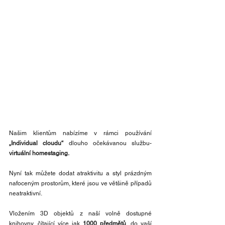
Našim klientům nabízíme v rámci používání 
„Individual cloudu“
 dlouho očekávanou službu- 
virtuální homestaging.
Nyní tak můžete dodat atraktivitu a styl prázdným 
nafoceným prostorům, které jsou ve většině případů 
neatraktivní. 
Vložením 3D objektů z naší volně dostupné 
knihovny, čítající více jak 
1000 předmětů
, do vaší 