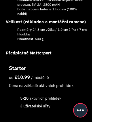
provozu, 5V, 2A, 2800 mAH
Doba nabíjení baterie
1 hodina (100%
nabití)
Velikost (základna a montážní rameno)
Rozměry
24.3 cm výška / 1.9 cm šířka / 7 cm
hloubka
Hmotnost
600 g
Předplatné Matterport
Starter
€10.9
9
od
/ měsíčně
Cena na základě aktivních prohlídek
5-20
aktivních prohlídek
3
uživatelské účty
základní vlastnosti