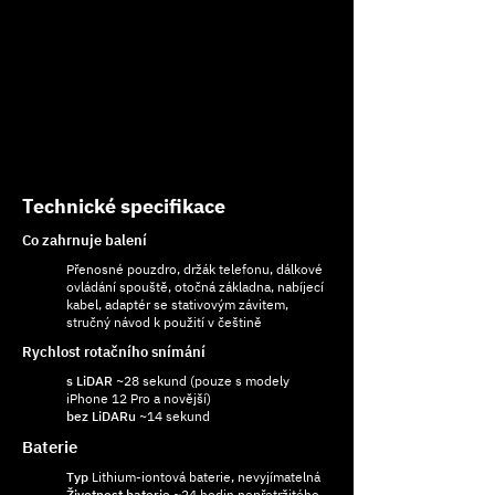
Technické specifikace
Co zahrnuje balení
Přenosné pouzdro, držák telefonu, dálkové
ovládání spouště, otočná základna, nabíjecí
kabel, adaptér se stativovým závitem,
stručný návod k použití v češtině
Rychlost rotačního snímání
s LiDAR
~28 sekund (pouze s modely
iPhone 12 Pro a novější)
bez LiDARu
~14 sekund
Baterie
Typ
Lithium-iontová baterie, nevyjímatelná
Životnost baterie
~24 hodin nepřetržitého