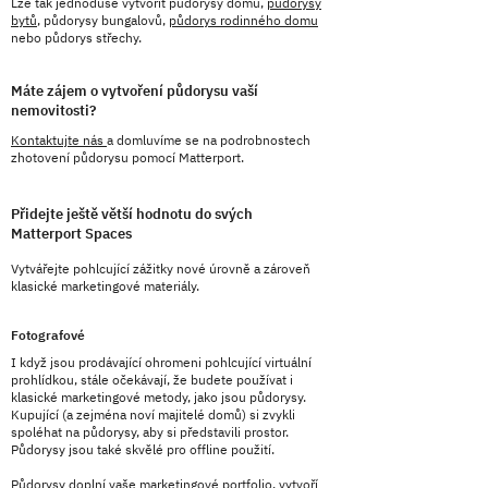
Lze tak jednoduše vytvořit půdorysy domu,
půdorysy
bytů
, půdorysy bungalovů,
půdorys rodinného domu
nebo půdorys střechy.
Máte zájem o vytvoření půdorysu vaší
nemovitosti?
Kontaktujte nás
a domluvíme se na podrobnostech
zhotovení půdorysu pomocí Matterport.
Přidejte ještě větší hodnotu do svých
Matterport Spaces
Vytvářejte pohlcující zážitky nové úrovně a zároveň
klasické marketingové materiály.
Fotografové
I když jsou prodávající ohromeni pohlcující virtuální
prohlídkou, stále očekávají, že budete používat i
klasické marketingové metody, jako jsou půdorysy.
Kupující (a zejména noví majitelé domů) si zvykli
spoléhat na půdorysy, aby si představili prostor.
Půdorysy jsou také skvělé pro offline použití.
Půdorysy doplní vaše marketingové portfolio, vytvoří