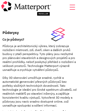
Půdorysy
Co je půdorys?
Půdorys je architektonický výkres, který zobrazuje
rozložení místností, zdí, dveří, oken a dalších prvků
budovy z ptačí perspektivy. Tyto plány jsou nezbytné
pro plánování stavebních a designových projektů a pro
realitní prohlídky, neboť poskytují přehled o rozložení a
velikosti prostorů. Technologie Matterport výrazně
usnadňuje a zrychluje vytváření půdorysů.
Díky 3D skenování umožňuje snadné, rychlé a
automatické generování přesných půdorysů bez
potřeby složitých technických dovedností. Tato
technologie je ideální pro široké spektrum uživatelů, od
realitních makléřů po stavební inženýry, a zajišťuje
konzistentní kvalitu výstupů. Vytvořené 3D modely a
půdorysy jsou navíc snadno dostupné online, což
usnadňuje spolupráci a sdílení informací.