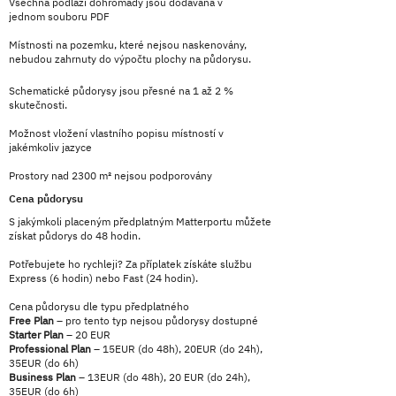
Všechna podlaží dohromady jsou dodávána v
jednom souboru PDF
Místnosti na pozemku, které nejsou naskenovány,
nebudou zahrnuty do výpočtu plochy na půdorysu.
Schematické půdorysy jsou přesné na 1 až 2 %
skutečnosti.
Možnost vložení vlastního popisu místností v
jakémkoliv jazyce​
Prostory nad 2300 m² nejsou podporovány
Cena půdorysu
S jakýmkoli placeným předplatným Matterportu můžete
získat půdorys do 48 hodin.
Potřebujete ho rychleji? Za příplatek získáte službu
Express (6 hodin) nebo Fast (24 hodin).
Cena půdorysu dle typu předplatného
Free Plan
– pro tento typ nejsou půdorysy dostupné
Starter Plan
– 20 EUR
Professional Plan
– 15EUR (do 48h), 20EUR (do 24h),
35EUR (do 6h)
Business Plan
– 13EUR (do 48h), 20 EUR (do 24h),
35EUR (do 6h)