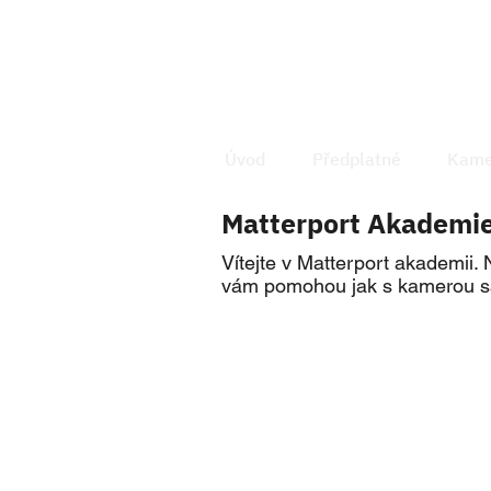
Úvod
Předplatné
Kame
Matterport Akademi
Vítejte v Matterport akademii. 
vám pomohou jak s kamerou sam