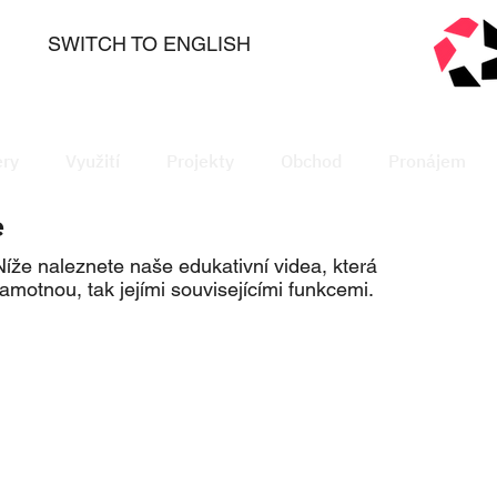
SWITCH TO ENGLISH
ry
Využití
Projekty
Obchod
Pronájem
e
Níže naleznete naše edukativní videa, která
otnou, tak jejími souvisejícími funkcemi.