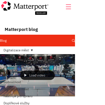
Matterport blog
Blog
Digitalizace měst
Všechny příspěvky
Jak pracovat s
kamerou
Load video
Digitální
budoucnost
Digitalizace měst
Nástroje pro úpravu
Doplňkové služby