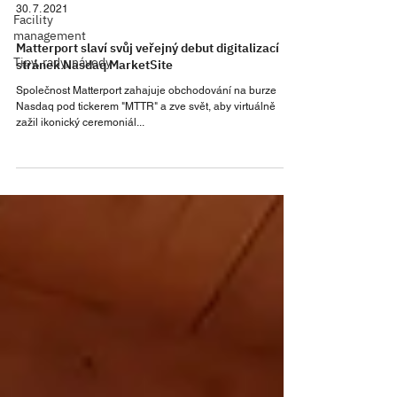
30. 7. 2021
Facility
management
Matterport slaví svůj veřejný debut digitalizací
Tipy, rady, návody
stránek Nasdaq MarketSite
Společnost Matterport zahajuje obchodování na burze
Nasdaq pod tickerem "MTTR" a zve svět, aby virtuálně
zažil ikonický ceremoniál...