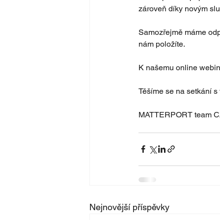
zároveň díky novým služ
Samozřejmě máme odpov
nám položíte.
K našemu online webinář
Těšíme se na setkání s
MATTERPORT team C
Nejnovější příspěvky