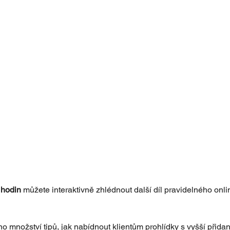
 hodin
 můžete interaktivně zhlédnout další díl pravidelného onl
 množství tipů, jak nabídnout klientům prohlídky s vyšší přida