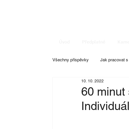
Úvod
Předplatné
Kame
Všechny příspěvky
Jak pracovat 
10. 10. 2022
Doplňkové služby
Facility 
60 minut 
Individuá