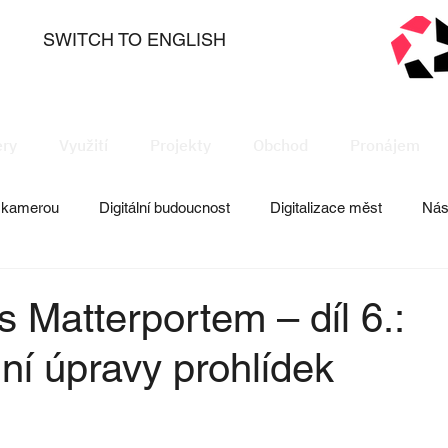
SWITCH TO ENGLISH
ry
Využití
Projekty
Obchod
Pronájem
s kamerou
Digitální budoucnost
Digitalizace měst
Nás
management
Tipy, rady, návody
s Matterportem – díl 6.:
lní úpravy prohlídek