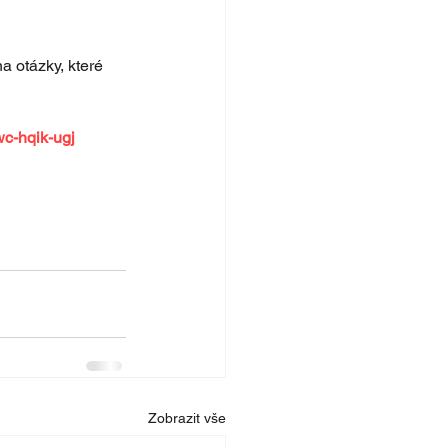
 otázky, které 
c-hqik-ugj 
Zobrazit vše