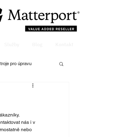
Služby
Blog
Kontakt
troje pro úpravu
ákazníky.
ntaktovat nás i v 
samostatně nebo 