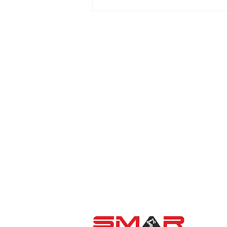
Čistší odraz: Odstranění
kamer z Matterport prohlídek
Matterport Reseller - CZ, SK,
HR
Naše společnost
SMAR s.r.o.
je ofic
společnosti Matterport Inc. Zajišťuj
podporu.
Fakturační údaje:
SMAR s.r.o.
Škroupova 1397/48, Chomutov, PSČ
IČ: 24308749, DIČ: CZ24308749