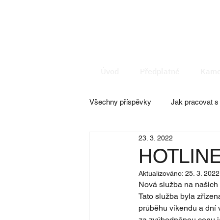
Úvod
Předplatné
Kame
Všechny příspěvky
Jak pracovat 
23. 3. 2022
Doplňkové služby
Facility 
HOTLIN
Aktualizováno:
25. 3. 2022
Nová služba na našich 
Tato služba byla zřízen
průběhu víkendu a dní v
za zvýhodněnou cenu ja