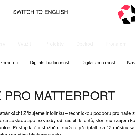
SWITCH TO ENGLISH
ry
Využití
Projekty
Obchod
Pronájem
s kamerou
Digitální budoucnost
Digitalizace měst
Nás
management
Tipy, rady, návody
E PRO MATTERPORT
stránkách! Zřizujeme infolinku – technickou podporu pro naše z
a na základě zpětné vazby od našich klientů, kteří měli zájem ko
olna. Přístup k této službě si můžete předplatit na 12 měsíců 
kou součást Matterport setu.